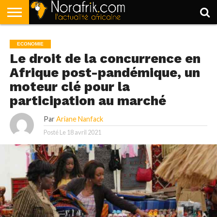
ACCUEIL
POLITIQUE
SOCIÉTÉ
ECONOMIE
SPORT
LIFESTYLE
ECONOMIE
Le droit de la concurrence en
Afrique post-pandémique, un
moteur clé pour la
participation au marché
Par
Ariane Nanfack
Posté Le
18 avril 2021