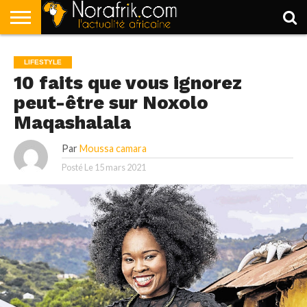
ACCUEIL
POLITIQUE
SOCIÉTÉ
ECONOMIE
SPORT
LIFESTYLE
LIFESTYLE
10 faits que vous ignorez
peut-être sur Noxolo
Maqashalala
Par
Moussa camara
Posté Le
15 mars 2021