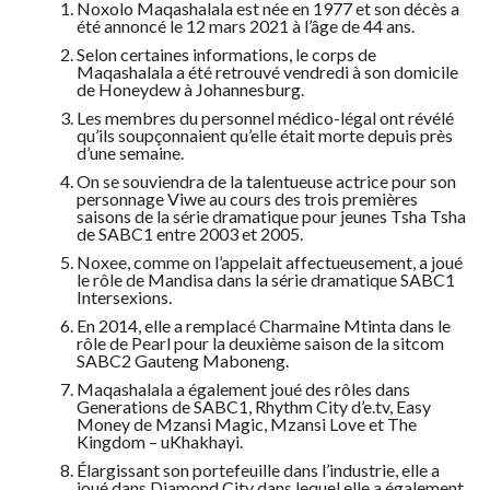
Noxolo Maqashalala est née en 1977 et son décès a
été annoncé le 12 mars 2021 à l’âge de 44 ans.
Selon certaines informations, le corps de
Maqashalala a été retrouvé vendredi à son domicile
de Honeydew à Johannesburg.
Les membres du personnel médico-légal ont révélé
qu’ils soupçonnaient qu’elle était morte depuis près
d’une semaine.
On se souviendra de la talentueuse actrice pour son
personnage Viwe au cours des trois premières
saisons de la série dramatique pour jeunes Tsha Tsha
de SABC1 entre 2003 et 2005.
Noxee, comme on l’appelait affectueusement, a joué
le rôle de Mandisa dans la série dramatique SABC1
Intersexions.
En 2014, elle a remplacé Charmaine Mtinta dans le
rôle de Pearl pour la deuxième saison de la sitcom
SABC2 Gauteng Maboneng.
Maqashalala a également joué des rôles dans
Generations de SABC1, Rhythm City d’e.tv, Easy
Money de Mzansi Magic, Mzansi Love et The
Kingdom – uKhakhayi.
Élargissant son portefeuille dans l’industrie, elle a
joué dans Diamond City dans lequel elle a également