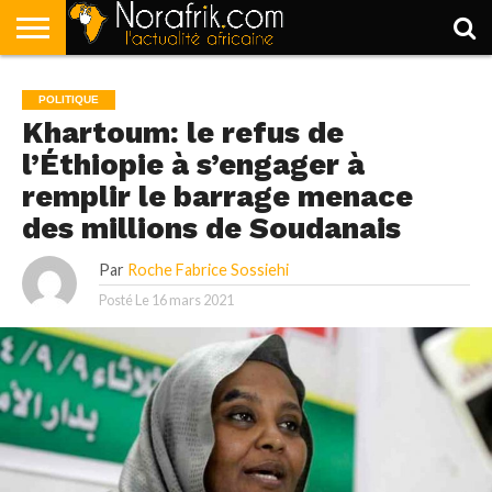
ACCUEIL
POLITIQUE
SOCIÉTÉ
ECONOMIE
SPORT
LIFESTYLE
POLITIQUE
Khartoum: le refus de
l’Éthiopie à s’engager à
remplir le barrage menace
des millions de Soudanais
Par
Roche Fabrice Sossiehi
Posté Le
16 mars 2021