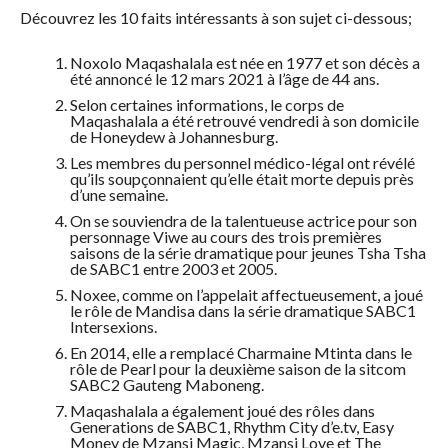
Découvrez les 10 faits intéressants à son sujet ci-dessous;
Noxolo Maqashalala est née en 1977 et son décès a
été annoncé le 12 mars 2021 à l’âge de 44 ans.
Selon certaines informations, le corps de
Maqashalala a été retrouvé vendredi à son domicile
de Honeydew à Johannesburg.
Les membres du personnel médico-légal ont révélé
qu’ils soupçonnaient qu’elle était morte depuis près
d’une semaine.
On se souviendra de la talentueuse actrice pour son
personnage Viwe au cours des trois premières
saisons de la série dramatique pour jeunes Tsha Tsha
de SABC1 entre 2003 et 2005.
Noxee, comme on l’appelait affectueusement, a joué
le rôle de Mandisa dans la série dramatique SABC1
Intersexions.
En 2014, elle a remplacé Charmaine Mtinta dans le
rôle de Pearl pour la deuxième saison de la sitcom
SABC2 Gauteng Maboneng.
Maqashalala a également joué des rôles dans
Generations de SABC1, Rhythm City d’e.tv, Easy
Money de Mzansi Magic, Mzansi Love et The