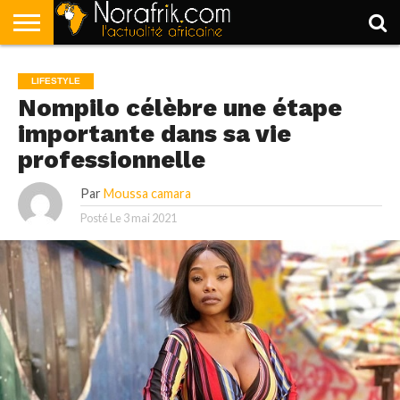
ACCUEIL
POLITIQUE
SOCIÉTÉ
ECONOMIE
SPORT
LIFESTYLE
LIFESTYLE
Nompilo célèbre une étape
importante dans sa vie
professionnelle
Par
Moussa camara
Posté Le
3 mai 2021