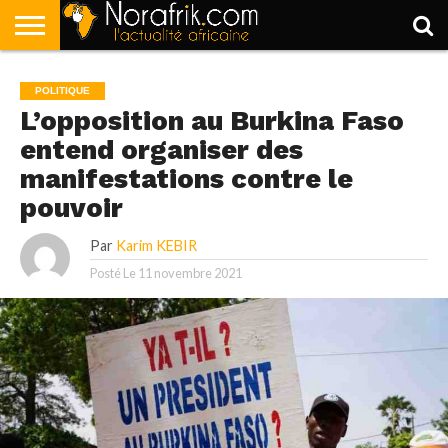
ACCUEIL
POLITIQUE
SOCIÉTÉ
ECONOMIE
SPORT
LIFESTYLE
POLITIQUE
L’opposition au Burkina Faso
entend organiser des
manifestations contre le
pouvoir
Par
Karim KEBIR
Posté Le
11 novembre 2021