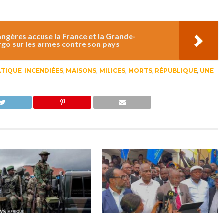
angères accuse la France et la Grande-
rgo sur les armes contre son pays
TIQUE
,
INCENDIÉES
,
MAISONS
,
MILICES
,
MORTS
,
RÉPUBLIQUE
,
UNE