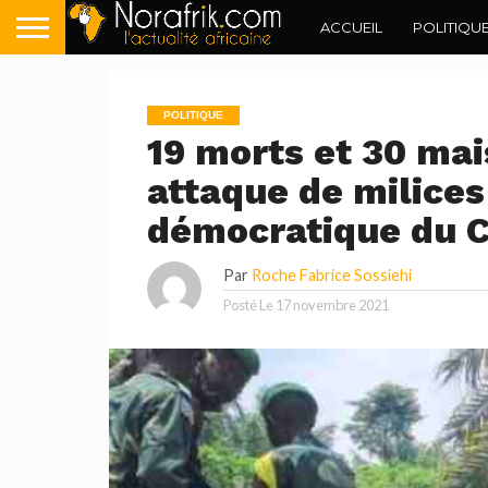
ACCUEIL
POLITIQU
POLITIQUE
19 morts et 30 ma
attaque de milice
démocratique du 
Par
Roche Fabrice Sossiehi
Posté Le
17 novembre 2021