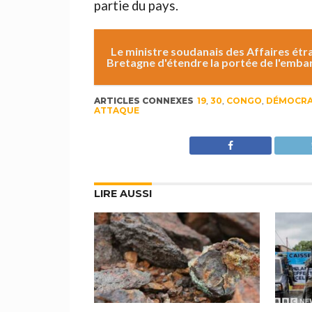
partie du pays.
Le ministre soudanais des Affaires étr
Bretagne d'étendre la portée de l'emba
ARTICLES CONNEXES
19
,
30
,
CONGO
,
DÉMOCRA
ATTAQUE
LIRE AUSSI