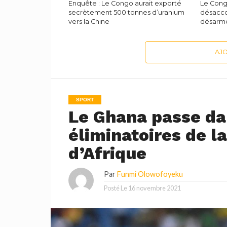
Enquête : Le Congo aurait exporté
Le Cong
secrètement 500 tonnes d’uranium
désacco
vers la Chine
désarme
AJ
SPORT
Le Ghana passe dan
éliminatoires de 
d’Afrique
Par
Funmi Olowofoyeku
Posté Le
16 novembre 2021