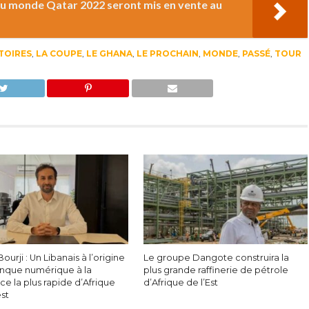
 du monde Qatar 2022 seront mis en vente au
TOIRES
,
LA COUPE
,
LE GHANA
,
LE PROCHAIN
,
MONDE
,
PASSÉ
,
TOUR
ourji : Un Libanais à l’origine
Le groupe Dangote construira la
anque numérique à la
plus grande raffinerie de pétrole
ce la plus rapide d’Afrique
d’Afrique de l’Est
est