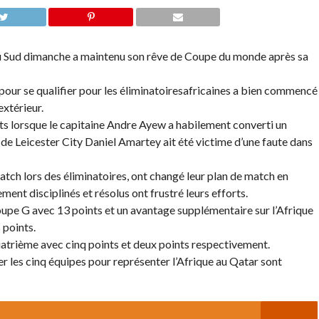
 du Sud dimanche a maintenu son rêve de Coupe du monde après sa
 pour se qualifier pour les éliminatoiresafricaines a bien commencé
extérieur.
uits lorsque le capitaine Andre Ayew a habilement converti un
 de Leicester City Daniel Amartey ait été victime d’une faute dans
atch lors des éliminatoires, ont changé leur plan de match en
ent disciplinés et résolus ont frustré leurs efforts.
roupe G avec 13 points et un avantage supplémentaire sur l’Afrique
 points.
uatrième avec cinq points et deux points respectivement.
r les cinq équipes pour représenter l’Afrique au Qatar sont