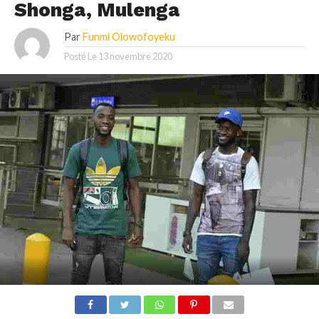
Shonga, Mulenga
Par
Funmi Olowofoyeku
Posté Le
13 novembre 2020