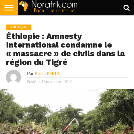
ACCUEIL
POLITIQUE
SOCIÉTÉ
ECONOMIE
SPORT
LIFESTYLE
POLITIQUE
Éthiopie : Amnesty
International condamne le
« massacre » de civils dans la
région du Tigré
Par
Karim KEBIR
Posté Le
13 novembre 2020