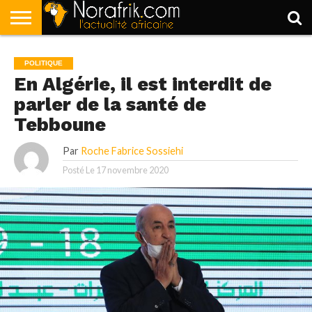
ACCUEIL
POLITIQUE
SOCIÉTÉ
ECONOMIE
SPORT
LIFESTYLE
POLITIQUE
En Algérie, il est interdit de
parler de la santé de
Tebboune
Par
Roche Fabrice Sossiehi
Posté Le
17 novembre 2020