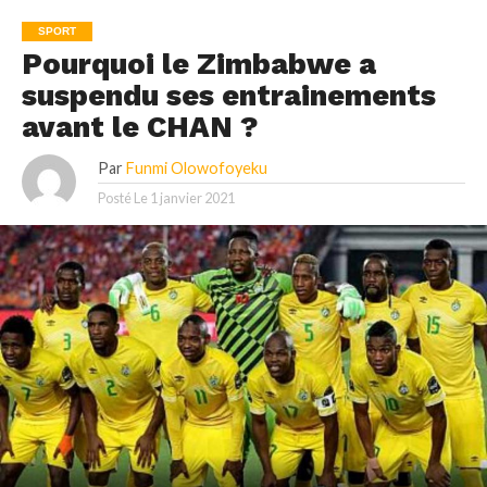
SPORT
Pourquoi le Zimbabwe a
suspendu ses entrainements
avant le CHAN ?
Par
Funmi Olowofoyeku
Posté Le
1 janvier 2021