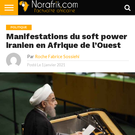
ACCUEIL
POLITIQUE
SOCIÉTÉ
ECONOMIE
SPORT
LIFESTYLE
POLITIQUE
Manifestations du soft power
iranien en Afrique de l’Ouest
Par
Roche Fabrice Sossiehi
Posté Le
1 janvier 2021