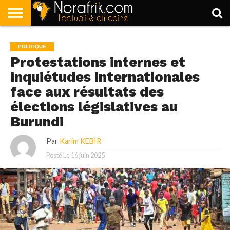
ACCUEIL
POLITIQUE
SOCIÉTÉ
ECONOMIE
SPORT
LIFESTYLE
POLITIQUE
Protestations internes et
inquiétudes internationales
face aux résultats des
élections législatives au
Burundi
Par
Karim KEBIR
Posté Le
16 juin 2025