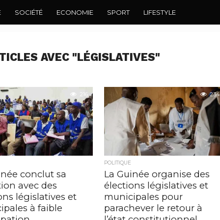
E
SOCIÉTÉ
ECONOMIE
SPORT
LIFESTYLE
TICLES AVEC "LÉGISLATIVES"
216
234
POLITIQUE
inée conclut sa
La Guinée organise des
tion avec des
élections législatives et
ons législatives et
municipales pour
pales à faible
parachever le retour à
ipation
l’état constitutionnel