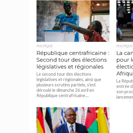
301
POLITIQUE
POLITIQUE
République centrafricaine :
La ca
Second tour des élections
pour 
législatives et régionales
électi
Afriqu
Le second tour des élections
législatives et régionales, ainsi que
La Répub
plusieurs scrutins partiels, s’est
entrée d
déroulé le dimanche 26 avril en
son proc
République centrafricaine....
lancemen
second...
372