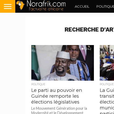
ACCUEIL
POLITIQU
RECHERCHE D'AR
242
POLITIQUE
POLITIQUE
Le parti au pouvoir en
La Gu
Guinée remporte les
transi
élections législatives
électi
munici
Le Mouvement Génération pour la
Modernité et le Développement
partic