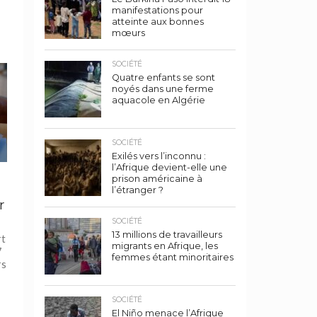
manifestations pour
atteinte aux bonnes
mœurs
t
SOCIÉTÉ
Quatre enfants se sont
noyés dans une ferme
aquacole en Algérie
SOCIÉTÉ
Exilés vers l’inconnu :
l’Afrique devient-elle une
prison américaine à
l’étranger ?
r
SOCIÉTÉ
13 millions de travailleurs
rt
migrants en Afrique, les
7
femmes étant minoritaires
rs
SOCIÉTÉ
El Niño menace l’Afrique