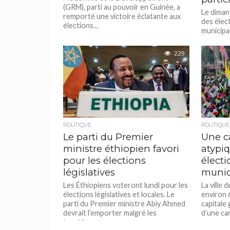
(GRM), parti au pouvoir en Guinée, a
Le diman
remporté une victoire éclatante aux
des élect
élections...
municipa
comme la
229
POLITIQUE
POLITIQUE
Le parti du Premier
Une c
ministre éthiopien favori
atypiq
pour les élections
électi
législatives
munic
Les Éthiopiens voteront lundi pour les
La ville 
élections législatives et locales. Le
environ 
parti du Premier ministre Abiy Ahmed
capitale 
devrait l’emporter malgré les
d’une cam
troubles...