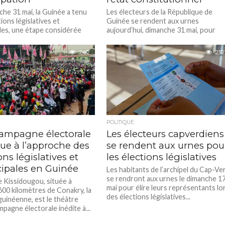
che 31 mai, la Guinée a tenu
Les électeurs de la République de
ions législatives et
Guinée se rendent aux urnes
les, une étape considérée
aujourd’hui, dimanche 31 mai, pour
 poursuite du retour à...
participer aux élections législatives e
municipales,...
242
257
POLITIQUE
ampagne électorale
Les électeurs capverdiens
ue à l’approche des
se rendent aux urnes pou
ons législatives et
les élections législatives
ipales en Guinée
Les habitants de l’archipel du Cap-Ve
se rendront aux urnes le dimanche 1
de Kissidougou, située à
mai pour élire leurs représentants lo
600 kilomètres de Conakry, la
des élections législatives...
guinéenne, est le théâtre
pagne électorale inédite à...