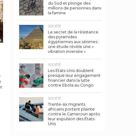
du Sud et plonge des
millions de personnes dans
la famine
SOCIÉTÉ
Le secret de la résistance
des pyramides
égyptiennes aux séismes :
une étude révèle une «
vibration inversée »
SOCIÉTÉ
Les États-Unis doublent
e
presque leur engagement
financier dans la lutte
à
contre Ebola au Congo
de
SOCIÉTÉ
Trente-six migrants
africains portent plainte
contre le Cameroun après
leur expulsion des États-
Unis