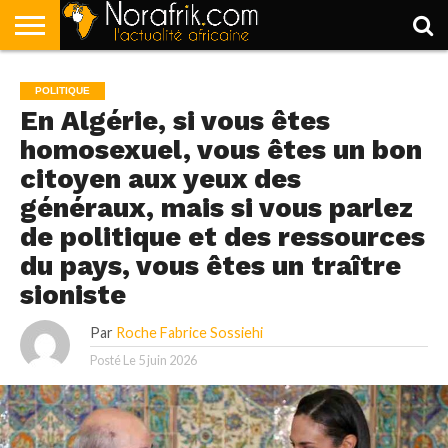
ACCUEIL
POLITIQUE
SOCIÉTÉ
ECONOMIE
SPORT
LIFESTYLE
POLITIQUE
En Algérie, si vous êtes
homosexuel, vous êtes un bon
citoyen aux yeux des
généraux, mais si vous parlez
de politique et des ressources
du pays, vous êtes un traître
sioniste
Par
Roche Fabrice Sossiehi
Posté Le
5 juin 2026