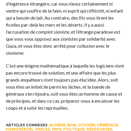
d’ingérence étrangère, car vous n’avez certainement ni
ventre qui souffre de la faim, ni esprit qui réfléchit, ni enfant
qui a besoin de lait. Au contraire, des fils vous tirent les
ficelles par-delà les mers et les déserts. Il y a aussi
l’accusation de complot sioniste, et l’étrange paradoxe est
que vous vous opposez aux sionistes par solidarité avec
Gaza, et vous êtes donc arrêté pour collusion avec le
sionisme.
C’est une énigme mathématique à laquelle les logiciens n’ont
pas encore trouvé de solution, et une affaire que les plus
grands enquêteurs n’ont toujours pas élucidée. Alors, soit
vous êtes un imbécile parmi les lâches, et la bande de
généraux s’en réjouira, soit vous êtes un homme de cause et
de principes, et dans ce cas, préparez-vous à encaisser les
coups et à subir les représailles.
ARTICLES CONNEXES
ALGÉRIE
,
BON
,
CITOYEN
,
GÉNÉRAUX
,
HOMOSEXUEL
,
PARLEZ
,
PAYS
,
POLITIQUE
,
RESSOURCES
,