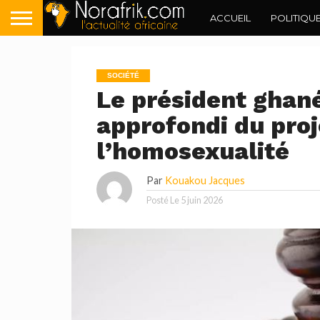
ACCUEIL
POLITIQU
SOCIÉTÉ
Le président gha
approfondi du proje
l’homosexualité
Par
Kouakou Jacques
Posté Le
5 juin 2026