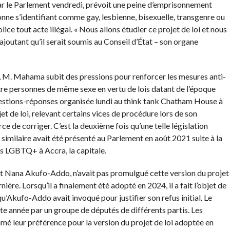
par le Parlement vendredi, prévoit une peine d’emprisonnement
onne s’identifiant comme gay, lesbienne, bisexuelle, transgenre ou
olice tout acte illégal. « Nous allons étudier ce projet de loi et nous
ajoutant qu’il serait soumis au Conseil d’État – son organe
e, M. Mahama subit des pressions pour renforcer les mesures anti-
ntre personnes de même sexe en vertu de lois datant de l’époque
uestions-réponses organisée lundi au think tank Chatham House à
t de loi, relevant certains vices de procédure lors de son
e de corriger. C’est la deuxième fois qu’une telle législation
i similaire avait été présenté au Parlement en août 2021 suite à la
s LGBTQ+ à Accra, la capitale.
t Nana Akufo-Addo, n’avait pas promulgué cette version du projet
nière. Lorsqu’il a finalement été adopté en 2024, il a fait l’objet de
’Akufo-Addo avait invoqué pour justifier son refus initial. Le
tte année par un groupe de députés de différents partis. Les
mé leur préférence pour la version du projet de loi adoptée en