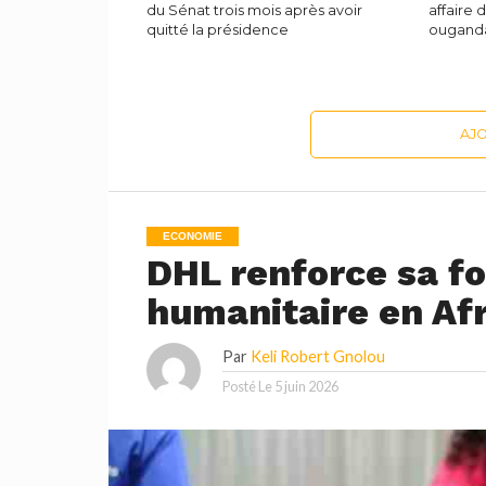
du Sénat trois mois après avoir
affaire 
quitté la présidence
ougand
AJ
ECONOMIE
DHL renforce sa fo
humanitaire en Af
Par
Keli Robert Gnolou
Posté Le
5 juin 2026