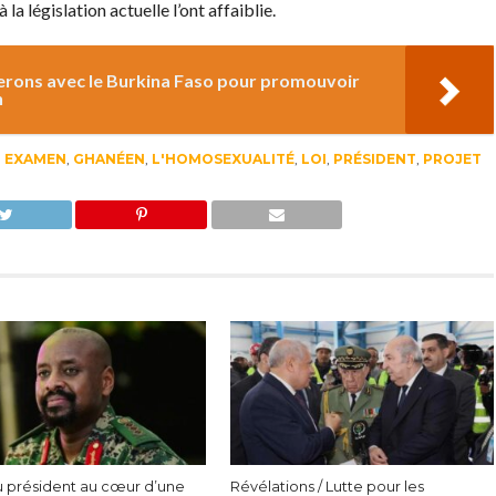
 législation actuelle l’ont affaiblie.
lerons avec le Burkina Faso pour promouvoir
n
,
EXAMEN
,
GHANÉEN
,
L'HOMOSEXUALITÉ
,
LOI
,
PRÉSIDENT
,
PROJET
du président au cœur d’une
Révélations / Lutte pour les