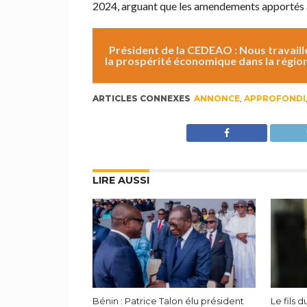
2024, arguant que les amendements apportés à la
Président de la CEDEAO : Nous travail
la prospérité économique dans la régio
ARTICLES CONNEXES
ANNONCE
,
APPROFONDI
LIRE AUSSI
Bénin : Patrice Talon élu président
Le fils 