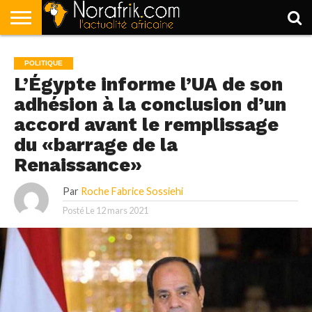
ACCUEIL
POLITIQUE
SOCIÉTÉ
ECONOMIE
SPORT
LIFESTYLE
POLITIQUE
L’Égypte informe l’UA de son
adhésion à la conclusion d’un
accord avant le remplissage
du «barrage de la
Renaissance»
Par
Roche Fabrice Sossiehi
Posté Le
12 mars 2021