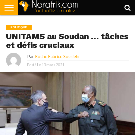
ACCUEIL
POLITIQUE
SOCIÉTÉ
ECONOMIE
SPORT
LIFESTYLE
POLITIQUE
UNITAMS au Soudan … tâches
et défis cruciaux
Par
Roche Fabrice Sossiehi
Posté Le
13 mars 2021