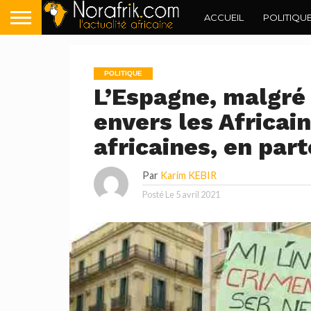
ACCUEIL
POLITIQU
POLITIQUE
L’Espagne, malgré 
envers les Africain
africaines, en part
Par
Karim KEBIR
Posté Le
5 avril 2021