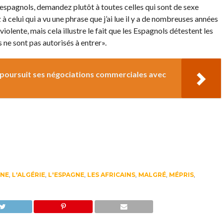
spagnols, demandez plutôt à toutes celles qui sont de sexe
 celui qui a vu une phrase que j’ai lue il y a de nombreuses années
olente, mais cela illustre le fait que les Espagnols détestent les
ns ne sont pas autorisés à entrer».
i poursuit ses négociations commerciales avec
INE
,
L'ALGÉRIE
,
L'ESPAGNE
,
LES AFRICAINS
,
MALGRÉ
,
MÉPRIS
,