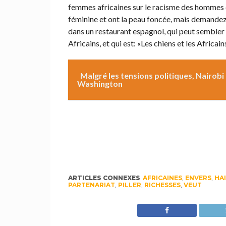
femmes africaines sur le racisme des hommes e
féminine et ont la peau foncée, mais demandez à
dans un restaurant espagnol, qui peut sembler vi
Africains, et qui est: «Les chiens et les Africai
Malgré les tensions politiques, Nairob
Washington
ARTICLES CONNEXES
AFRICAINES
,
ENVERS
,
HA
PARTENARIAT
,
PILLER
,
RICHESSES
,
VEUT