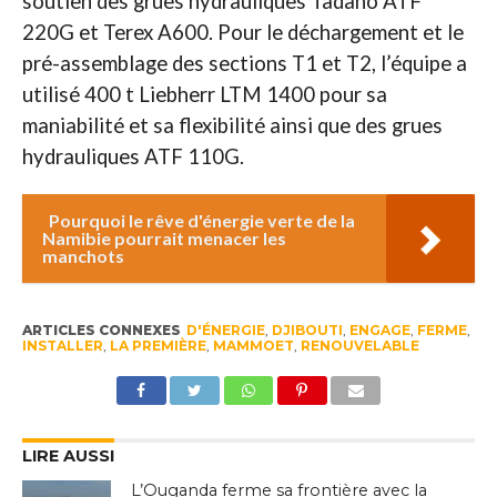
soutien des grues hydrauliques Tadano ATF
220G et Terex A600. Pour le déchargement et le
pré-assemblage des sections T1 et T2, l’équipe a
utilisé 400 t Liebherr LTM 1400 pour sa
maniabilité et sa flexibilité ainsi que des grues
hydrauliques ATF 110G.
Pourquoi le rêve d'énergie verte de la
Namibie pourrait menacer les
manchots
ARTICLES CONNEXES
D'ÉNERGIE
,
DJIBOUTI
,
ENGAGE
,
FERME
,
INSTALLER
,
LA PREMIÈRE
,
MAMMOET
,
RENOUVELABLE
LIRE AUSSI
L’Ouganda ferme sa frontière avec la