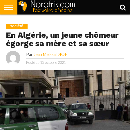
ACCUEIL
POLITIQUE
SOCIÉTÉ
ECONOMIE
SPORT
LIFESTYLE
SOCIÉTÉ
En Algérie, un jeune chômeur
égorge sa mère et sa sœur
Par
Jean Meïssa DIOP
Posté Le
13 octobre 2021