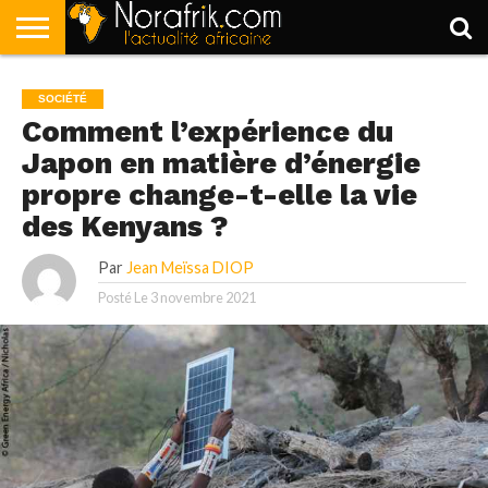
ACCUEIL
POLITIQUE
SOCIÉTÉ
ECONOMIE
SPORT
LIFESTYLE
SOCIÉTÉ
Comment l’expérience du
Japon en matière d’énergie
propre change-t-elle la vie
des Kenyans ?
Par
Jean Meïssa DIOP
Posté Le
3 novembre 2021