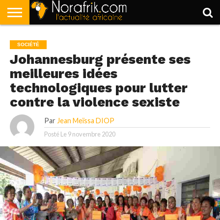
ACCUEIL
POLITIQUE
SOCIÉTÉ
ECONOMIE
SPORT
LIFESTYLE
SOCIÉTÉ
Johannesburg présente ses
meilleures idées
technologiques pour lutter
contre la violence sexiste
Par
Jean Meïssa DIOP
Posté Le
9 novembre 2020