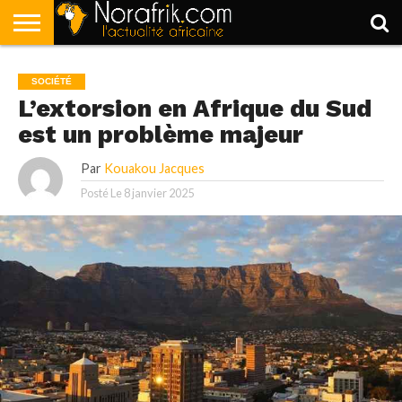
ACCUEIL
POLITIQUE
SOCIÉTÉ
ECONOMIE
SPORT
LIFESTYLE
SOCIÉTÉ
L’extorsion en Afrique du Sud
est un problème majeur
Par
Kouakou Jacques
Posté Le
8 janvier 2025