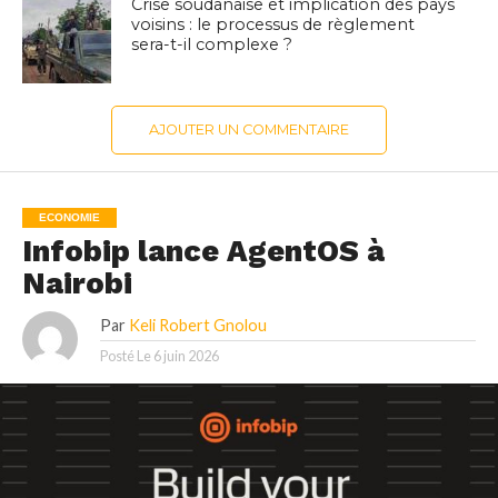
Crise soudanaise et implication des pays
voisins : le processus de règlement
sera-t-il complexe ?
AJOUTER UN COMMENTAIRE
ECONOMIE
Infobip lance AgentOS à
Nairobi
Par
Keli Robert Gnolou
Posté Le
6 juin 2026