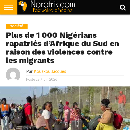
ACCUEIL
POLITIQUE
SOCIÉTÉ
ECONOMIE
SPORT
LIFESTYLE
SOCIÉTÉ
Plus de 1 000 Nigérians
rapatriés d’Afrique du Sud en
raison des violences contre
les migrants
Par
Kouakou Jacques
Posté Le
7 juin 2026