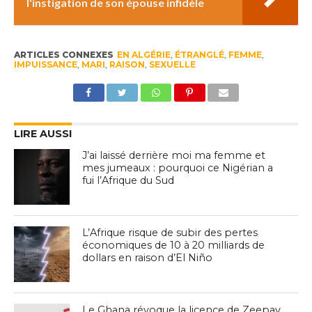
l'instigation de son épouse infidèle
ARTICLES CONNEXES
EN ALGÉRIE
,
ÉTRANGLÉ
,
FEMME
,
IMPUISSANCE
,
MARI
,
RAISON
,
SEXUELLE
LIRE AUSSI
J’ai laissé derrière moi ma femme et
mes jumeaux : pourquoi ce Nigérian a
fui l’Afrique du Sud
L’Afrique risque de subir des pertes
économiques de 10 à 20 milliards de
dollars en raison d’El Niño
Le Ghana révoque la licence de Zeepay