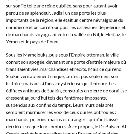
sur son île telle une reine oubliée, sans pour autant avoir
perdu de sa splendeur. Jadis l’un des ports les plus
importants de la région, elle était un centre névralgique du
commerce et un carrefour pour les caravanes de pèlerins et
de marchands voyageant entre la vallée du Nil, le Hedjaz, le
Yémen et le pays de Pount.
Sous les Mamelouks, puis sous l’Empire ottoman, la ville
connut son apogée, devenant une porte d’entrée majeure où
transitaient vies, marchandises et récits. Mais ce qui rend
Suakin véritablement unique, ce n’est pas seulement son
histoire, mais aussi l’aura mystérieuse qui l’entoure. Les
édifices antiques de Suakin, construits en pierre de corail, se
dressent aujourd’hui tels des fantômes imposants,
suspendus aux confins du temps. Leurs murs délabrés
semblent murmurer les voix de ceux qui les ont foulés :
marchands, pèlerins, marins et étrangers qui n’ont laissé
derrière eux que leurs ombres. À ce propos, le Dr Balsam Al-
Qarah, archéologue et directeur du Bureau régional des