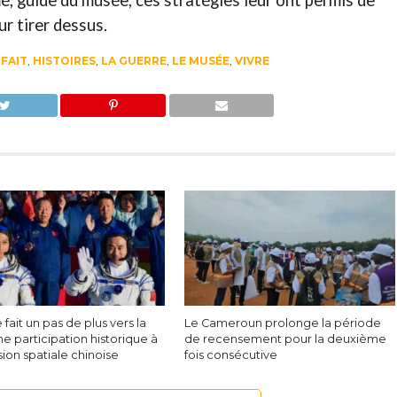
é, guide du musée, ces stratégies leur ont permis de
ur tirer dessus.
,
FAIT
,
HISTOIRES
,
LA GUERRE
,
LE MUSÉE
,
VIVRE
e fait un pas de plus vers la
Le Cameroun prolonge la période
ne participation historique à
de recensement pour la deuxième
ion spatiale chinoise
fois consécutive