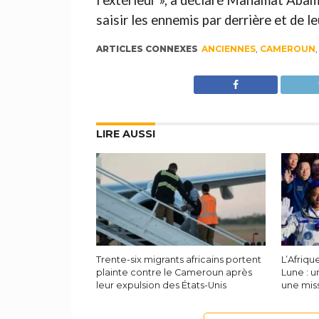
l’extérieur », a déclaré Mahamat Abam
saisir les ennemis par derrière et de le
ARTICLES CONNEXES
ANCIENNES
,
CAMEROUN
LIRE AUSSI
Trente-six migrants africains portent
L’Afriqu
plainte contre le Cameroun après
Lune : u
leur expulsion des États-Unis
une miss