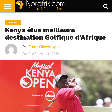
ACCUEIL
POLITIQUE
SOCIÉTÉ
ECONOMIE
SPORT
LIFESTYLE
SPORT
Kenya élue meilleure
destination Golfique d’Afrique
Par
Funmi Olowofoyeku
Posté Le
7 novembre 2020