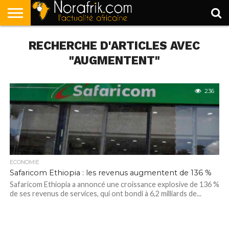
ACCUEIL
RECHERCHE D'ARTICLES AVEC
POLITIQUE
SOCIÉTÉ
ECONOMIE
SPORT
LIFESTYLE
"AUGMENTENT"
236
ECONOMIE
Safaricom Ethiopia : les revenus augmentent de 136 %
Safaricom Ethiopia a annoncé une croissance explosive de 136 %
de ses revenus de services, qui ont bondi à 6,2 milliards de...