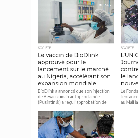
346
SOCIÉTÉ
SOCIÉTÉ
Le vaccin de BioDlink
L’UNIC
approuvé pour le
Journ
lancement sur le marché
contr
au Nigeria, accélérant son
le la
expansion mondiale
nouve
BioDlink a annoncé que son injection
Le Fonds
de Bevacizumab autoproclamée
l’enfanc
(Pusintin®) a reçu l’approbation de
au Mali l
commercialisation de l’Agence
contre le
nationale pour l’administration et le...
389