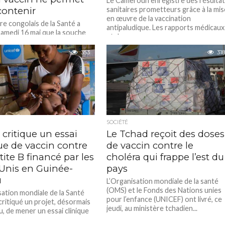
Le Cameroun enregistre des résulta
contenir
sanitaires prometteurs grâce à la mis
en œuvre de la vaccination
re congolais de la Santé a
antipaludique. Les rapports médicaux
samedi 16 mai que la souche
et de...
 Ebola qui se propage
ent en...
353
318
SOCIÉTÉ
critique un essai
Le Tchad reçoit des doses
ue de vaccin contre
de vaccin contre le
tite B financé par les
choléra qui frappe l’est du
-Unis en Guinée-
pays
u
L’Organisation mondiale de la santé
(OMS) et le Fonds des Nations unies
sation mondiale de la Santé
pour l’enfance (UNICEF) ont livré, ce
critiqué un projet, désormais
jeudi, au ministère tchadien...
, de mener un essai clinique
 contre l’hépatite B...