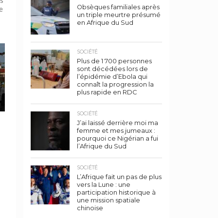
ts
Obsèques familiales après
e
un triple meurtre présumé
en Afrique du Sud
SOCIÉTÉ
Plus de 1 700 personnes
sont décédées lors de
l’épidémie d’Ebola qui
connaît la progression la
plus rapide en RDC
SOCIÉTÉ
J’ai laissé derrière moi ma
femme et mes jumeaux :
pourquoi ce Nigérian a fui
l’Afrique du Sud
SOCIÉTÉ
L’Afrique fait un pas de plus
vers la Lune : une
participation historique à
une mission spatiale
chinoise