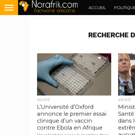
ACCUEIL
POLITIQU
RECHERCHE D
141
SOCIÉTÉ
SOCIÉTÉ
L’Université d’Oxford
Minist
annonce le premier essai
Santé 
clinique d’un vaccin
dans l
contre Ebola en Afrique
extrê
aucun