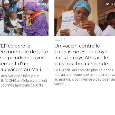
581
561
SOCIÉTÉ
EF célèbre la
Un vaccin contre le
ée mondiale de lutte
paludisme est déployé
e le paludisme avec
dans le pays Africain le
ncement d’un
plus touché au monde
au vaccin au Mali
Le Nigéria, qui compte plus de décès
dus au paludisme que tout autre pay
 des Nations Unies pour
au monde, a commencé à déployer u
e (UNICEF) a célébré vendredi
vaccin...
a Journée mondiale de lutte
 paludisme en...