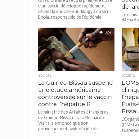
Un volontaire a reçu la première dose
d’un vaccin développé rapidement,
de la 
ciblant la souche Bundibugyo du virus
Le minist
Ebola, responsable de l’épidémie
déclaré 
meurtrière...
du virus
actuellem
324
SOCIÉTÉ
SOCIÉTÉ
La Guinée-Bissau suspend
L’OMS 
une étude américaine
cliniq
controversée sur le vaccin
l’hépa
contre l’hépatite B
États
Bissa
Le ministre des Affaires étrangères
de Guinée-Bissau, João Bernardo
L’Organi
Vieira, a annoncé que son
(OMS) a 
gouvernement avait décidé de
suspendu
suspendre une étude médicale...
de vaccin