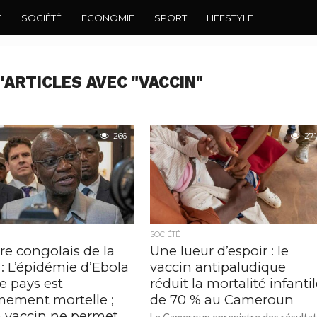
E
SOCIÉTÉ
ECONOMIE
SPORT
LIFESTYLE
'ARTICLES AVEC "VACCIN"
266
271
SOCIÉTÉ
re congolais de la
Une lueur d’espoir : le
: L’épidémie d’Ebola
vaccin antipaludique
e pays est
réduit la mortalité infanti
mement mortelle ;
de 70 % au Cameroun
 vaccin ne permet