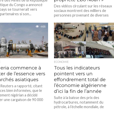
tre des Mines de la République
tique du Congo a annoncé
Des vidéos circulant sur les réseaux
pays se tournerait vers
sociaux montrent des milliers de
partenaires si son...
personnes provenant de diverses
régions d’Afrique se dirigeant vers le
Ghana,...
466
393
E
ECONOMIE
geria commence à
Tous les indicateurs
er de l’essence vers
pointent vers un
archés asiatiques
effondrement total de
l’économie algérienne
 Reuters a rapporté, citant
ces bien informées, que le
d’ici la fin de l’année
ment nigérian a décidé
Suite à la baisse des prix des
er une cargaison de 90 000
hydrocarbures, notamment du
pétrole, à l’échelle mondiale, de
nombreux experts économiques ont