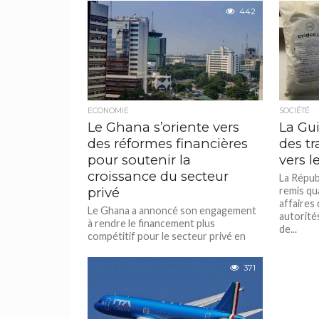
442
ECONOMIE
SOCIÉTÉ
Le Ghana s’oriente vers
La Gu
des réformes financières
des t
pour soutenir la
vers l
croissance du secteur
La Répub
privé
remis qu
affaires 
Le Ghana a annoncé son engagement
autorité
à rendre le financement plus
de...
compétitif pour le secteur privé en
révisant les conditions et
mécanismes...
371