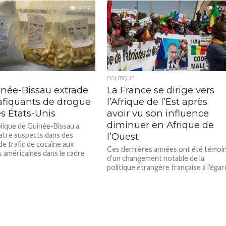
averti que l’économie...
447
588
POLITIQUE
inée-Bissau extrade
La France se dirige vers
rafiquants de drogue
l’Afrique de l’Est après
es États-Unis
avoir vu son influence
diminuer en Afrique de
lique de Guinée-Bissau a
atre suspects dans des
l’Ouest
de trafic de cocaïne aux
Ces dernières années ont été témoi
s américaines dans le cadre
d’un changement notable de la
politique étrangère française à l’égar
de l’Afrique de l’Est, après le...