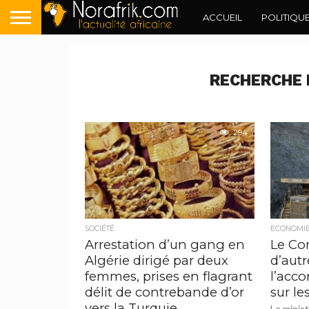
ACCUEIL
POLITIQU
RECHERCHE 
294
SOCIÉTÉ
ECONOMI
Arrestation d’un gang en
Le Co
Algérie dirigé par deux
d’autr
femmes, prises en flagrant
l’acc
délit de contrebande d’or
sur l
vers la Turquie