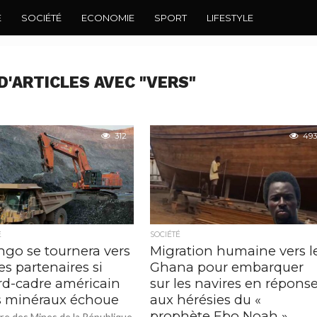
E
SOCIÉTÉ
ECONOMIE
SPORT
LIFESTYLE
D'ARTICLES AVEC "VERS"
312
493
E
SOCIÉTÉ
ngo se tournera vers
Migration humaine vers l
es partenaires si
Ghana pour embarquer
ord-cadre américain
sur les navires en répons
es minéraux échoue
aux hérésies du «
prophète Ebo Noah »