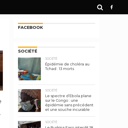
FACEBOOK
SOCIÉTÉ
SOCIÉTÉ
Épidémie de choléra au
Tchad : 13 morts
SOCIÉTÉ
Le spectre d’Ebola plane
e
sur le Congo : une
épidémie sans précédent
et une souche incurable
e
SOCIÉTÉ
Le Burkina Faso interdit 18