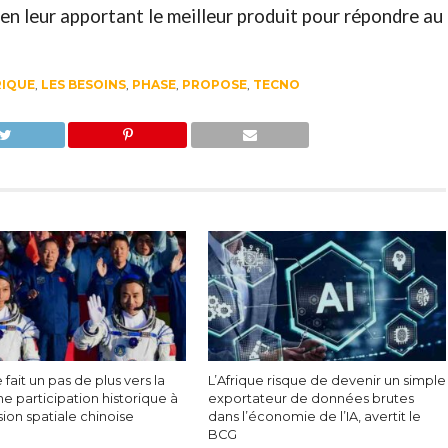
 en leur apportant le meilleur produit pour répondre au
RIQUE
,
LES BESOINS
,
PHASE
,
PROPOSE
,
TECNO
e fait un pas de plus vers la
L’Afrique risque de devenir un simple
ne participation historique à
exportateur de données brutes
ion spatiale chinoise
dans l’économie de l’IA, avertit le
BCG