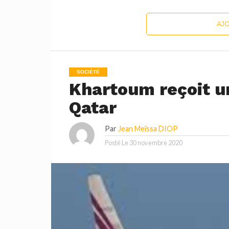
AJ
SOCIÉTÉ
Khartoum reçoit u
Qatar
Par
Jean Meïssa DIOP
Posté Le
30 novembre 2020