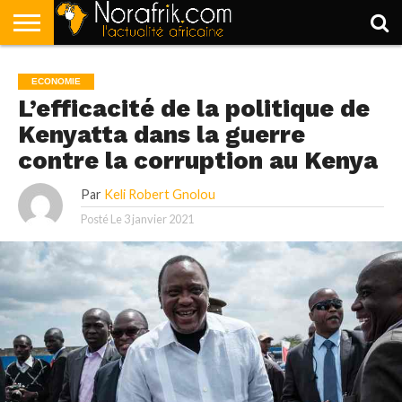
ACCUEIL
POLITIQUE
SOCIÉTÉ
ECONOMIE
SPORT
LIFESTYLE
ECONOMIE
L’efficacité de la politique de
Kenyatta dans la guerre
contre la corruption au Kenya
Par
Keli Robert Gnolou
Posté Le
3 janvier 2021