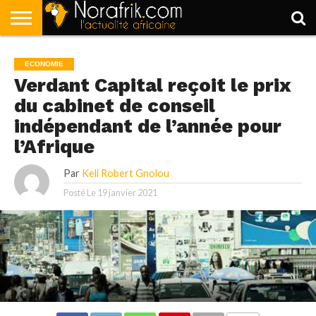
ACCUEIL
POLITIQUE
SOCIÉTÉ
ECONOMIE
SPORT
LIFESTYLE
ECONOMIE
Verdant Capital reçoit le prix
du cabinet de conseil
indépendant de l’année pour
l’Afrique
Par
Keli Robert Gnolou
Posté Le
19 janvier 2021