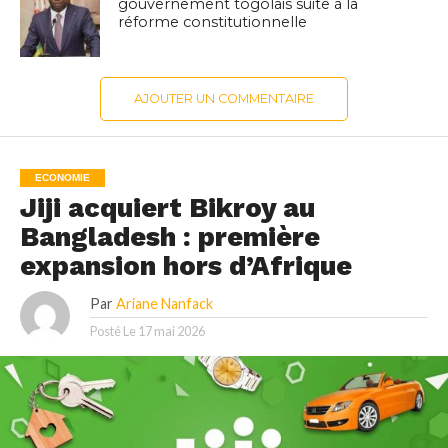
gouvernement togolais suite à la
réforme constitutionnelle
AJOUTER UN COMMENTAIRE
ECONOMIE
Jiji acquiert Bikroy au
Bangladesh : première
expansion hors d’Afrique
Par
Ariane Nanfack
Posté Le
17 mai 2026