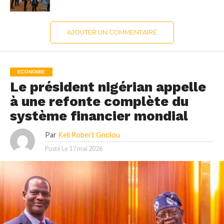
AJOUTER UN COMMENTAIRE
ECONOMIE
Le président nigérian appelle
à une refonte complète du
système financier mondial
Par
Keli Robert Gnolou
Posté Le
17 mai 2026