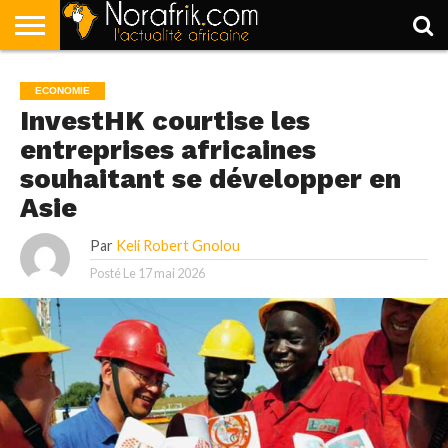
ACCUEIL
POLITIQUE
SOCIÉTÉ
ECONOMIE
SPORT
LIFESTYLE
ECONOMIE
InvestHK courtise les
entreprises africaines
souhaitant se développer en
Asie
Par
Keli Robert Gnolou
Posté Le
17 mai 2026