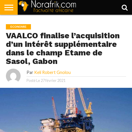
ACCUEIL
POLITIQUE
SOCIÉTÉ
ECONOMIE
SPORT
LIFESTYLE
ECONOMIE
VAALCO finalise l’acquisition
d’un intérêt supplémentaire
dans le champ Etame de
Sasol, Gabon
Par
Keli Robert Gnolou
Posté Le
27 février 2021