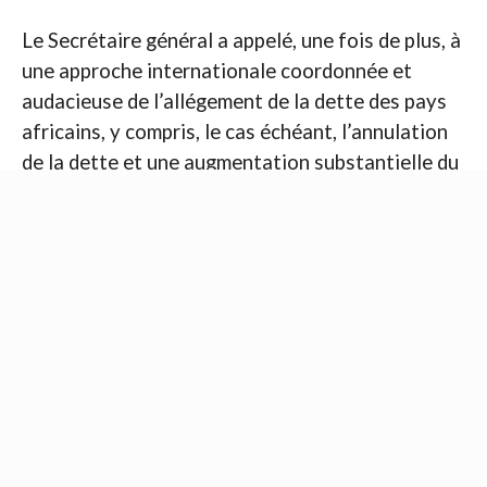
Le Secrétaire général a appelé, une fois de plus, à
une approche internationale coordonnée et
audacieuse de l’allégement de la dette des pays
africains, y compris, le cas échéant, l’annulation
de la dette et une augmentation substantielle du
soutien financier aux pays africains afin de
fournir les liquidités nécessaires pour financer la
reprise pandémique.
Guterres a réitéré le ferme soutien de l’ONU à
l’initiative de l’Union africaine de faire taire les
armes. Il a déclaré que son appel à un cessez-le-
feu mondial, qu’il a lancé depuis le début de la
pandémie, est pleinement conforme à l’initiative
africaine.