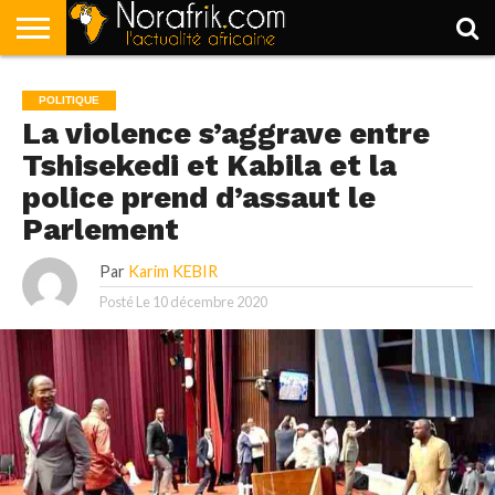
ACCUEIL
POLITIQUE
SOCIÉTÉ
ECONOMIE
SPORT
LIFESTYLE
POLITIQUE
La violence s’aggrave entre
Tshisekedi et Kabila et la
police prend d’assaut le
Parlement
Par
Karim KEBIR
Posté Le
10 décembre 2020