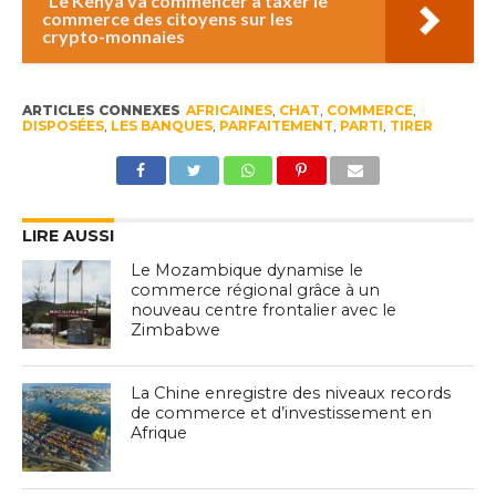
Le Kenya va commencer à taxer le
commerce des citoyens sur les
crypto-monnaies
ARTICLES CONNEXES
AFRICAINES
,
CHAT
,
COMMERCE
,
DISPOSÉES
,
LES BANQUES
,
PARFAITEMENT
,
PARTI
,
TIRER
LIRE AUSSI
Le Mozambique dynamise le
commerce régional grâce à un
nouveau centre frontalier avec le
Zimbabwe
La Chine enregistre des niveaux records
de commerce et d’investissement en
Afrique