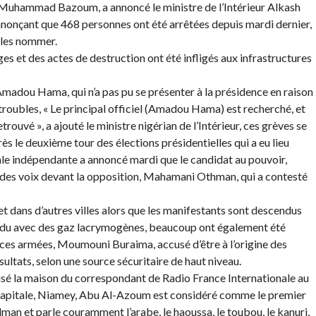
r Muhammad Bazoum, a annoncé le ministre de l’Intérieur Alkash
 annonçant que 468 personnes ont été arrêtées depuis mardi dernier,
 les nommer.
 et des actes de destruction ont été infligés aux infrastructures
 Amadou Hama, qui n’a pas pu se présenter à la présidence en raison
 troubles, « Le principal officiel (Amadou Hama) est recherché, et
etrouvé », a ajouté le ministre nigérian de l’Intérieur, ces grèves se
s le deuxième tour des élections présidentielles qui a eu lieu
le indépendante a annoncé mardi que le candidat au pouvoir,
s voix devant la opposition, Mahamani Othman, qui a contesté
et dans d’autres villes alors que les manifestants sont descendus
épondu avec des gaz lacrymogènes, beaucoup ont également été
orces armées, Moumouni Buraima, accusé d’être à l’origine des
sultats, selon une source sécuritaire de haut niveau.
alisé la maison du correspondant de Radio France Internationale au
a capitale, Niamey, Abu Al-Azoum est considéré comme le premier
lman et parle couramment l’arabe, le haoussa, le toubou, le kanuri,