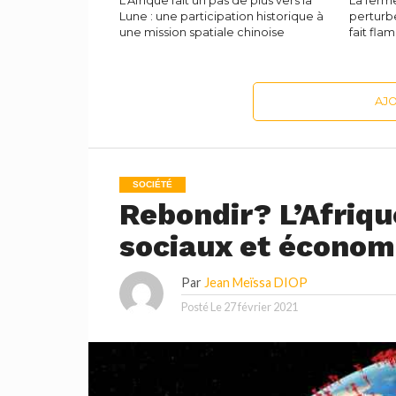
L’Afrique fait un pas de plus vers la
La ferm
Lune : une participation historique à
perturb
une mission spatiale chinoise
fait fla
AJ
SOCIÉTÉ
Rebondir? L’Afriqu
sociaux et économ
Par
Jean Meïssa DIOP
Posté Le
27 février 2021