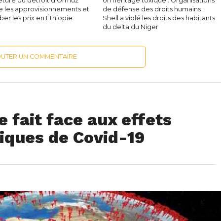
eture du détroit d’Ormuz
Un héritage toxique : Organisations
e les approvisionnements et
de défense des droits humains :
mber les prix en Éthiopie
Shell a violé les droits des habitants
du delta du Niger
OUTER UN COMMENTAIRE
e fait face aux effets
iques de Covid-19