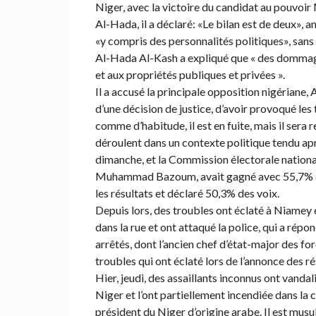
Niger, avec la victoire du candidat au pouvoi
Al-Hada, il a déclaré: «Le bilan est de deux»,
«y compris des personnalités politiques», sans
Al-Hada Al-Kash a expliqué que « des dommages
et aux propriétés publiques et privées ».
Il a accusé la principale opposition nigériane,
d’une décision de justice, d’avoir provoqué les
comme d’habitude, il est en fuite, mais il sera r
déroulent dans un contexte politique tendu aprè
dimanche, et la Commission électorale nationa
Muhammad Bazoum, avait gagné avec 55,7% de
les résultats et déclaré 50,3% des voix.
Depuis lors, des troubles ont éclaté à Niamey 
dans la rue et ont attaqué la police, qui a r
arrêtés, dont l’ancien chef d’état-major des f
troubles qui ont éclaté lors de l’annonce des ré
Hier, jeudi, des assaillants inconnus ont vand
Niger et l’ont partiellement incendiée dans l
président du Niger d’origine arabe. Il est musu