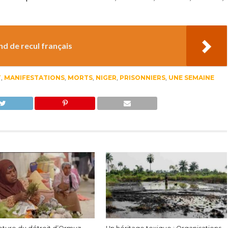
nd de recul français
T
,
MANIFESTATIONS
,
MORTS
,
NIGER
,
PRISONNIERS
,
UNE SEMAINE