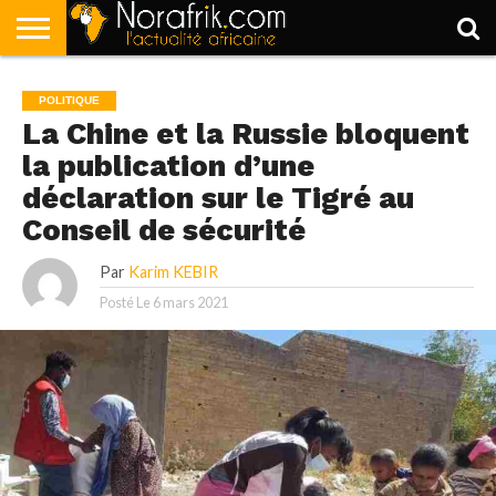
ACCUEIL
POLITIQUE
SOCIÉTÉ
ECONOMIE
SPORT
LIFESTYLE
POLITIQUE
La Chine et la Russie bloquent
la publication d’une
déclaration sur le Tigré au
Conseil de sécurité
Par
Karim KEBIR
Posté Le
6 mars 2021