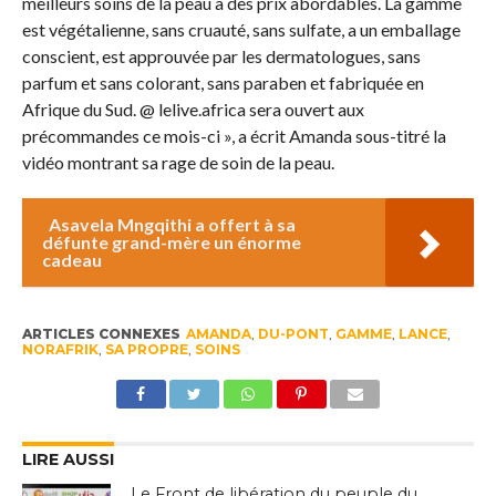
meilleurs soins de la peau à des prix abordables. La gamme
est végétalienne, sans cruauté, sans sulfate, a un emballage
conscient, est approuvée par les dermatologues, sans
parfum et sans colorant, sans paraben et fabriquée en
Afrique du Sud. @ lelive.africa sera ouvert aux
précommandes ce mois-ci », a écrit Amanda sous-titré la
vidéo montrant sa rage de soin de la peau.
Asavela Mngqithi a offert à sa
défunte grand-mère un énorme
cadeau
ARTICLES CONNEXES
AMANDA
,
DU-PONT
,
GAMME
,
LANCE
,
NORAFRIK
,
SA PROPRE
,
SOINS
LIRE AUSSI
Le Front de libération du peuple du