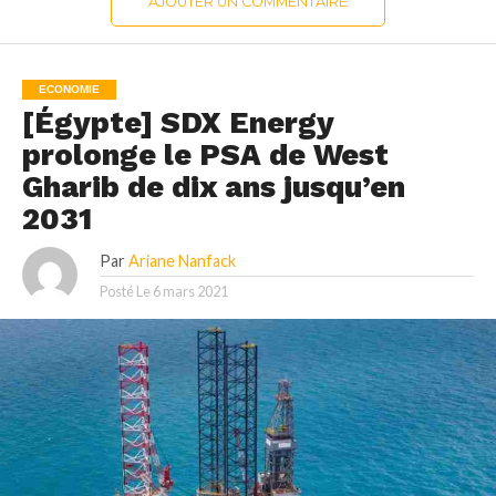
AJOUTER UN COMMENTAIRE
ECONOMIE
[Égypte] SDX Energy
prolonge le PSA de West
Gharib de dix ans jusqu’en
2031
Par
Ariane Nanfack
Posté Le
6 mars 2021