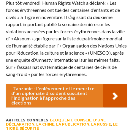
Plus tôt vendredi, Human Rights Watch a déclaré: « Les
forces érythréennes ont tué des centaines d’enfants et de
civils » à Tigré en novembre. Il s’agissait du deuxième
rapport important publié la semaine dernière sur les
violations accusées par les forces érythréennes dans la ville
d ‘ »Aksoum », qui figure sur la liste du patrimoine mondial
de l’humanité établie par l’ « Organisation des Nations Unies
pour l’éducation, la culture et la science « (UNESCO), après
une enquête d’Amnesty International sur les mêmes faits.
Sur » l’assassinat systématique de centaines de civils de
sang-froid « par les forces érythréennes.
Tanzanie : L’enlèvement et le meurtre
d’un diplomate dissident suscitent
l’indignation à l’approche des
élections
ARTICLES CONNEXES
BLOQUENT
,
CONSEIL
,
D'UNE
DÉCLARATION
,
LA CHINE
,
LA PUBLICATION
,
LA RUSSIE
,
LE
TIGRÉ
,
SÉCURITÉ