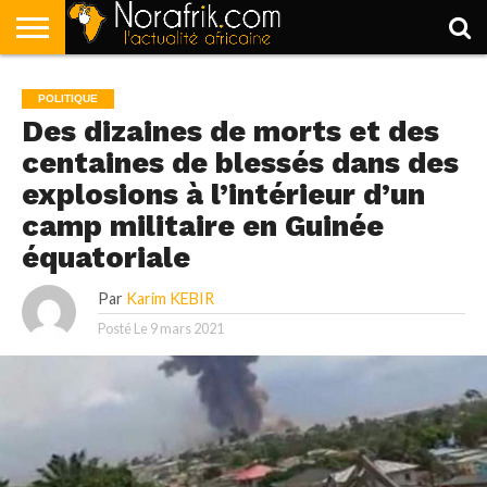
ACCUEIL
POLITIQUE
SOCIÉTÉ
ECONOMIE
SPORT
LIFESTYLE
POLITIQUE
Des dizaines de morts et des
centaines de blessés dans des
explosions à l’intérieur d’un
camp militaire en Guinée
équatoriale
Par
Karim KEBIR
Posté Le
9 mars 2021