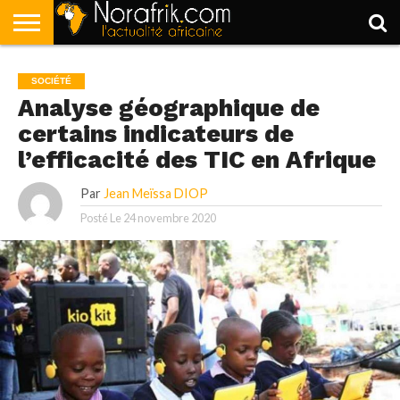
ACCUEIL
POLITIQUE
SOCIÉTÉ
ECONOMIE
SPORT
LIFESTYLE
SOCIÉTÉ
Analyse géographique de
certains indicateurs de
l’efficacité des TIC en Afrique
Par
Jean Meïssa DIOP
Posté Le
24 novembre 2020