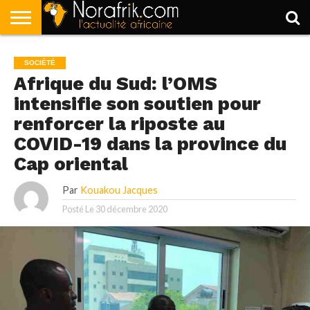
ACCUEIL
POLITIQUE
SOCIÉTÉ
ECONOMIE
SPORT
LIFESTYLE
SOCIÉTÉ
Afrique du Sud: l’OMS
intensifie son soutien pour
renforcer la riposte au
COVID-19 dans la province du
Cap oriental
Par
Kouakou Jacques
Posté Le
30 décembre 2020