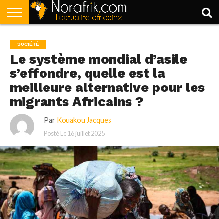
ACCUEIL
POLITIQUE
SOCIÉTÉ
ECONOMIE
SPORT
LIFESTYLE
SOCIÉTÉ
Le système mondial d’asile
s’effondre, quelle est la
meilleure alternative pour les
migrants Africains ?
Par
Kouakou Jacques
Posté Le
16 juillet 2025