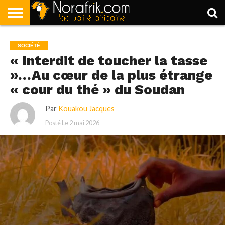
ACCUEIL
POLITIQUE
SOCIÉTÉ
ECONOMIE
SPORT
LIFESTYLE
SOCIÉTÉ
« Interdit de toucher la tasse
»…Au cœur de la plus étrange
« cour du thé » du Soudan
Par
Kouakou Jacques
Posté Le
2 mai 2026