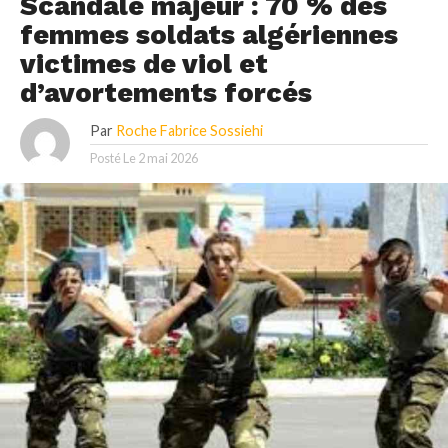
Scandale majeur : 70 % des
femmes soldats algériennes
victimes de viol et
d’avortements forcés
Par
Roche Fabrice Sossiehi
Posté Le
2 mai 2026