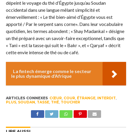
dépeint le voyage du thé d’Égypte jusqu’au Soudan
occidental dans une langue mêlant simplicité et
émerveillement : « Le thé bien-aimé d’Égypte vous est
apporté / Par le serpent sans corne». Dans leur vocabulaire
quotidien, les termes abondent ; « Shay Madankal » désigne
un thé préparé avec un savoir-faire exceptionnel, tandis que
« Tani » est la tasse qui suit le « Bakr », et « Qaryaf » décrit
cette envie intense de thé ou de café.
La fintech émerge comme le secteur
le plus dynamique d'Afrique
ARTICLES CONNEXES
CŒUR
,
COUR
,
ÉTRANGE
,
INTERDIT
,
PLUS
,
SOUDAN
,
TASSE
,
THÉ
,
TOUCHER
LIRE AUSSI