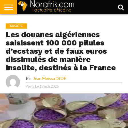
ACCUEIL
POLITIQUE
SOCIÉTÉ
ECONOMIE
SPORT
LIFESTYLE
SOCIÉTÉ
Les douanes algériennes
saisissent 100 000 pilules
d’ecstasy et de faux euros
dissimulés de manière
insolite, destinés à la France
Par
Jean Meïssa DIOP
Posté Le
18 mai 2026