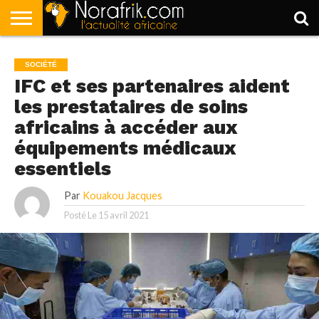
ACCUEIL
POLITIQUE
SOCIÉTÉ
ECONOMIE
SPORT
LIFESTYLE
SOCIÉTÉ
IFC et ses partenaires aident
les prestataires de soins
africains à accéder aux
équipements médicaux
essentiels
Par
Kouakou Jacques
Posté Le
15 avril 2021