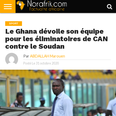
ACCUEIL
POLITIQUE
SOCIÉTÉ
ECONOMIE
SPORT
LIFESTYLE
SPORT
Le Ghana dévoile son équipe
pour les éliminatoires de CAN
contre le Soudan
Par
ABDALLAH Marouen
Posté Le
31 octobre 2020