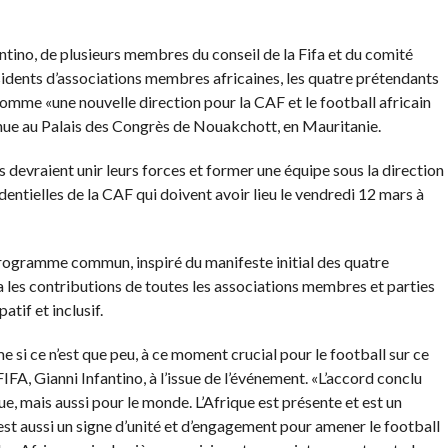
ntino, de plusieurs membres du conseil de la Fifa et du comité
ésidents d’associations membres africaines, les quatre prétendants
omme «une nouvelle direction pour la CAF et le football africain
tenue au Palais des Congrès de Nouakchott, en Mauritanie.
ils devraient unir leurs forces et former une équipe sous la direction
entielles de la CAF qui doivent avoir lieu le vendredi 12 mars à
programme commun, inspiré du manifeste initial des quatre
ra les contributions de toutes les associations membres et parties
tif et inclusif.
me si ce n’est que peu, à ce moment crucial pour le football sur ce
FIFA, Gianni Infantino, à l’issue de l’événement. «L’accord conclu
que, mais aussi pour le monde. L’Afrique est présente et est un
’est aussi un signe d’unité et d’engagement pour amener le football