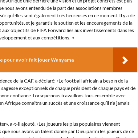
 Une Afrique unie derrière une vision et un projet concrets est plus
 que nous avons entendu de la part des associations membres
 sûr qu’elles sont également très heureuses en ce moment. Il y a de
pportunités, et je garantis le soutien et les encouragements de la
t aux objectifs de FIFA Forward liés aux investissements dans les
éveloppement et aux compétitions. »
 pour avoir fait jouer Wanyama
dence de la CAF, a déclaré: «Le football africain a besoin de la
 la sagesse exceptionnels de chaque président de chaque pays et de
onne confiance. Lorsque nous travaillons tous ensemble avec
l en Afrique connaîtra un succès et une croissance qu’il n’a jamais
r», a-t-il ajouté. «Les joueurs les plus populaires viennent
es que nous avons un talent donné par Dieu parmi les joueurs de ce