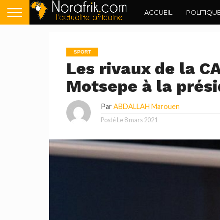
ACCUEIL
POLITIQU
SPORT
Les rivaux de la C
Motsepe à la prés
Par
ABDALLAH Marouen
Posté Le
8 mars 2021