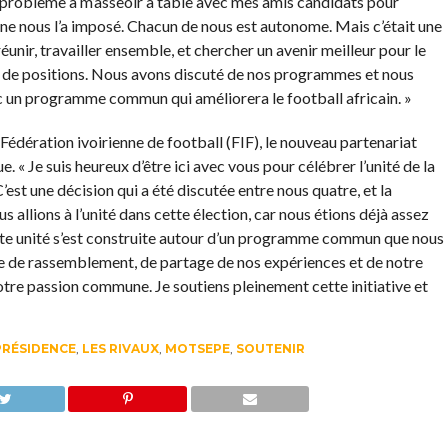
un problème à m’asseoir à table avec mes amis candidats pour
ne nous l’a imposé. Chacun de nous est autonome. Mais c’était une
 réunir, travailler ensemble, et chercher un avenir meilleur pour le
on de positions. Nous avons discuté de nos programmes et nous
c un programme commun qui améliorera le football africain. »
Fédération ivoirienne de football (FIF), le nouveau partenariat
ue. « Je suis heureux d’être ici avec vous pour célébrer l’unité de la
«C’est une décision qui a été discutée entre nous quatre, et la
us allions à l’unité dans cette élection, car nous étions déjà assez
Cette unité s’est construite autour d’un programme commun que nous
ée de rassemblement, de partage de nos expériences et de notre
otre passion commune. Je soutiens pleinement cette initiative et
PRÉSIDENCE
,
LES RIVAUX
,
MOTSEPE
,
SOUTENIR