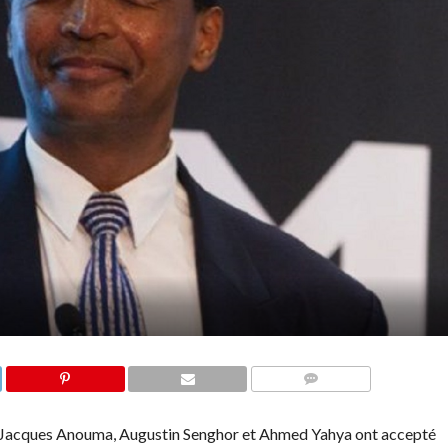
COMMENTAIRES
lle Jacques Anouma, Augustin Senghor et Ahmed Yahya ont accepté