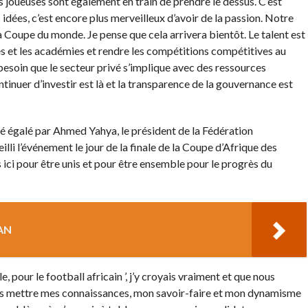
s joueuses sont également en train de prendre le dessus. C’est
idées, c’est encore plus merveilleux d’avoir de la passion. Notre
a Coupe du monde. Je pense que cela arrivera bientôt. Le talent est
es et les académies et rendre les compétitions compétitives au
esoin que le secteur privé s’implique avec des ressources
ntinuer d’investir est là et la transparence de la gouvernance est
 égalé par Ahmed Yahya, le président de la Fédération
lli l’événement le jour de la finale de la Coupe d’Afrique des
i pour être unis et pour être ensemble pour le progrès du
HAN
our le football africain ’, j’y croyais vraiment et que nous
ais mettre mes connaissances, mon savoir-faire et mon dynamisme