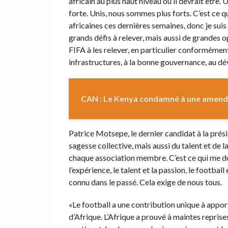
africain au plus haut niveau où il devrait être.
forte. Unis, nous sommes plus forts. C’est ce
africaines ces dernières semaines, donc je suis
grands défis à relever, mais aussi de grandes o
FIFA à les relever, en particulier conformémen
infrastructures, à la bonne gouvernance, au d
CAN : Le Kenya condamné à une amende
Patrice Motsepe, le dernier candidat à la prési
sagesse collective, mais aussi du talent et de
chaque association membre. C’est ce qui me d
l’expérience, le talent et la passion, le footbal
connu dans le passé. Cela exige de nous tous.
«Le football a une contribution unique à apporte
d’Afrique. L’Afrique a prouvé à maintes repris