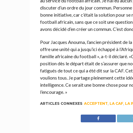
au service du football africain. Je n’ai eu auc
discuter d’un ordre du jour commun. Personne 
bonne initiative, car c’était la solution pour se
football africain, sans que ce soit une questi
avons décidé d’en créer un commun. C’est don
Pour Jacques Anouma, l’ancien président de la 
offre une unité qui a jusqu’ici échappé à l’Afriq
famille africaine du football », a-t-il déclaré. 
position dès le départ était de s’assurer que no
fatigués de tout ce qui a été dit sur la CAF. 
voulions tous. Je partage pleinement cette id
intelligence. Ce serait une bonne chose pour n
l’encourage. »
ARTICLES CONNEXES
ACCEPTENT
,
LA CAF
,
LA 