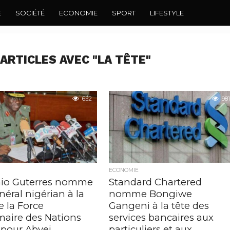
E
SOCIÉTÉ
ECONOMIE
SPORT
LIFESTYLE
ARTICLES AVEC "LA TÊTE"
652
981
ECONOMIE
io Guterres nomme
Standard Chartered
éral nigérian à la
nomme Bongiwe
e la Force
Gangeni à la tête des
maire des Nations
services bancaires aux
 pour Abyei
particuliers et aux