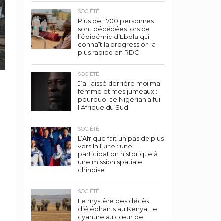
SOCIÉTÉ
Plus de 1 700 personnes
sont décédées lors de
l’épidémie d’Ebola qui
connaît la progression la
plus rapide en RDC
SOCIÉTÉ
J’ai laissé derrière moi ma
femme et mes jumeaux :
pourquoi ce Nigérian a fui
l’Afrique du Sud
SOCIÉTÉ
L’Afrique fait un pas de plus
vers la Lune : une
participation historique à
une mission spatiale
chinoise
SOCIÉTÉ
Le mystère des décès
d’éléphants au Kenya : le
cyanure au cœur de