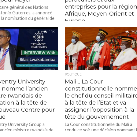
entreprises pour la régio
taire général des Nations
ntonio Guterres, a annoncé
Afrique, Moyen-Orient et
 la nomination du général de
Europe
nigérian Benjamin Olufimi
Standard Chartered a nommé
..
1.1K
793
Bongiwe Gangeni en tant que Head,
Consumer, Private & Business Banki
(CPBB), Afrique & Moyen-Orient et
Europe (AME/E),...
POLITIQUE
entry University
Mali… La Cour
 nomme l’ancien
constitutionnelle nomm
tre rwandais de
le chef du conseil militair
ation à la tête de
à la tête de l’Etat et va
ouveau Centre pour
assigner l’opposition à la
que
tête du gouvernement
try University Group a
La Cour constitutionnelle du Mali a
ancien ministre rwandais de
rendu ce soir une décision nommant 
on, le professeur Silas
chef du conseil militaire, Hashemi