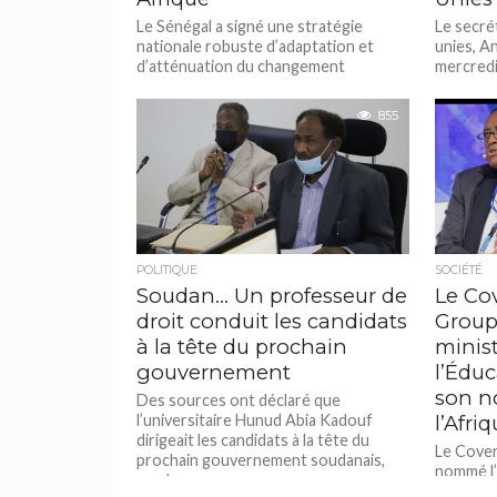
Le Sénégal a signé une stratégie
Le secré
nationale robuste d’adaptation et
unies, A
d’atténuation du changement
mercredi
climatique, appelée « co-construction
division 
d’une stratégie de développement
Soyer au.
855
sobre...
POLITIQUE
SOCIÉTÉ
Soudan… Un professeur de
Le Cov
droit conduit les candidats
Group
à la tête du prochain
minis
gouvernement
l’Éduc
son n
Des sources ont déclaré que
l’universitaire Hunud Abia Kadouf
l’Afri
dirigeait les candidats à la tête du
Le Coven
prochain gouvernement soudanais,
nommé l’
que le nouveau...
l’Éducati