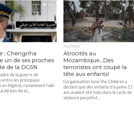
ba, directeur général
Guetta, à la tête...
1.1K
1.2K
 de son nouveau centre...
POLITIQUE
e : Chengriha
Atrocités au
le un de ses proches
Mozambique…Des
ête de la DGSN
terroristes ont coupé la
tête aux enfants!
cadre de la guerre de
s entre les principaux
L’organisation Save the Children a
 en Algérie, notamment l’aile
déclaré que des enfants d’à peine 11
l Ali ben Ali et...
ans avaient été tués dans le cycle de
violence perpétré...