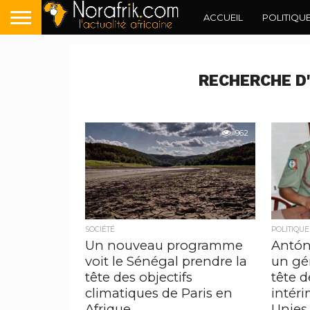
ACCUEIL
POLITIQU
RECHERCHE D'
962
SOCIÉTÉ
POLITIQUE
Un nouveau programme
Antón
voit le Sénégal prendre la
un gén
tête des objectifs
tête d
climatiques de Paris en
intéri
Afrique
Unies