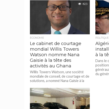
Lwakabam
823
régional
ECONOMIE
POLITIQUE
Le cabinet de courtage
Algéri
mondial Willis Towers
instal
Watson nomme Nana
à la t
Gaisie à la tête des
Dans le 
activités au Ghana
position
généraux
Willis Towers Watson, une société
du généra
mondiale de conseil, de courtage et de
solutions, a nommé Nana Gaisie à la
tête de Willis...
1.1K