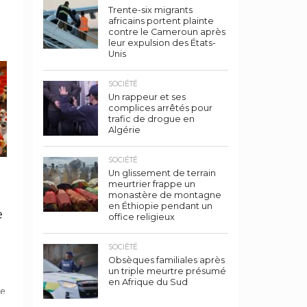
Trente-six migrants
n
africains portent plainte
contre le Cameroun après
leur expulsion des États-
Unis
SOCIÉTÉ
ng
Un rappeur et ses
complices arrêtés pour
trafic de drogue en
Algérie
SOCIÉTÉ
Un glissement de terrain
meurtrier frappe un
monastère de montagne
e
en Éthiopie pendant un
e
office religieux
SOCIÉTÉ
Obsèques familiales après
un triple meurtre présumé
en Afrique du Sud
le