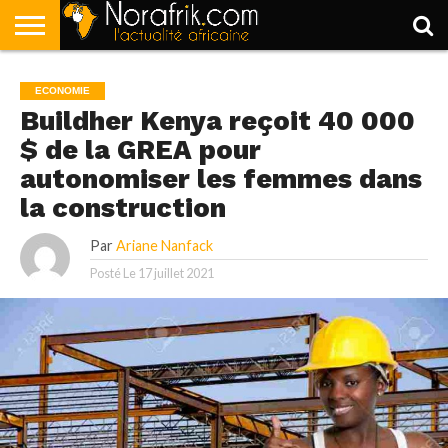
ACCUEIL
POLITIQUE
SOCIÉTÉ
ECONOMIE
SPORT
LIFESTYLE
ECONOMIE
Buildher Kenya reçoit 40 000
$ de la GREA pour
autonomiser les femmes dans
la construction
Par
Ariane Nanfack
Posté Le
17 juillet 2021