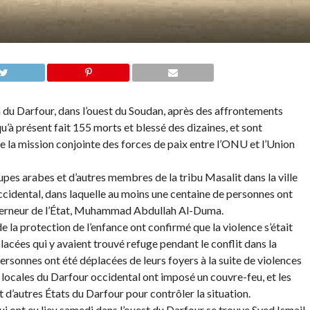
 du Darfour, dans l’ouest du Soudan, après des affrontements
u’à présent fait 155 morts et blessé des dizaines, et sont
e la mission conjointe des forces de paix entre l’ONU et l’Union
es arabes et d’autres membres de la tribu Masalit dans la ville
occidental, dans laquelle au moins une centaine de personnes ont
ouverneur de l’État, Muhammad Abdullah Al-Duma.
e la protection de l’enfance ont confirmé que la violence s’était
cées qui y avaient trouvé refuge pendant le conflit dans la
ersonnes ont été déplacées de leurs foyers à la suite de violences
s locales du Darfour occidental ont imposé un couvre-feu, et les
 d’autres États du Darfour pour contrôler la situation.
ui ont eu lieu samedi dans l’ouest du Darfour se trouve Syed Ismail