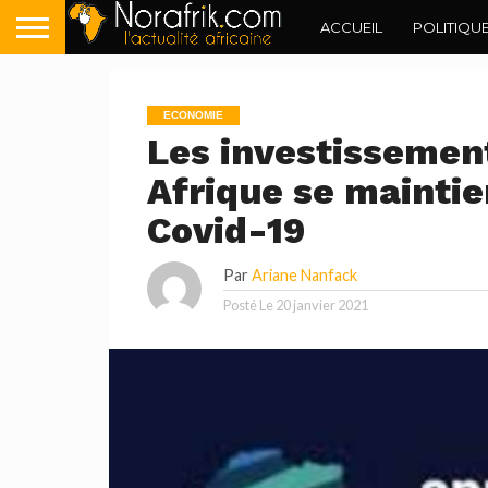
ACCUEIL
POLITIQU
ECONOMIE
Les investissemen
Afrique se mainti
Covid-19
Par
Ariane Nanfack
Posté Le
20 janvier 2021