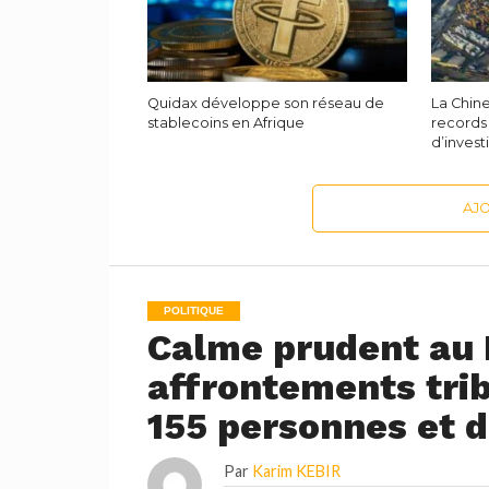
Quidax développe son réseau de
La Chin
stablecoins en Afrique
record
d’inves
AJ
POLITIQUE
Calme prudent au 
affrontements trib
155 personnes et 
Par
Karim KEBIR