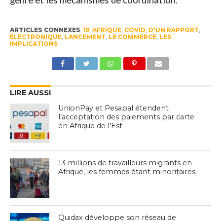
genre et les mécanismes de coordination.
ARTICLES CONNEXES
19
,
AFRIQUE
,
COVID
,
D'UN RAPPORT
,
ÉLECTRONIQUE
,
LANCEMENT
,
LE COMMERCE
,
LES
IMPLICATIONS
LIRE AUSSI
UnionPay et Pesapal étendent
l’acceptation des paiements par carte
en Afrique de l’Est
13 millions de travailleurs migrants en
Afrique, les femmes étant minoritaires
Quidax développe son réseau de