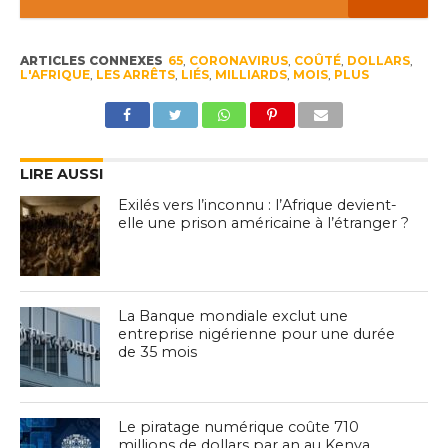
ARTICLES CONNEXES
65
,
CORONAVIRUS
,
COÛTÉ
,
DOLLARS
,
L'AFRIQUE
,
LES ARRÊTS
,
LIÉS
,
MILLIARDS
,
MOIS
,
PLUS
LIRE AUSSI
Exilés vers l’inconnu : l’Afrique devient-
elle une prison américaine à l’étranger ?
La Banque mondiale exclut une
entreprise nigérienne pour une durée
de 35 mois
Le piratage numérique coûte 710
millions de dollars par an au Kenya