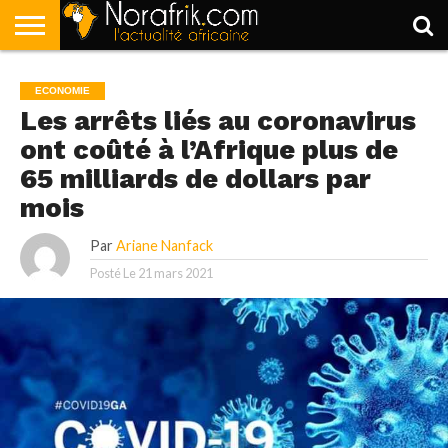
ACCUEIL
POLITIQUE
SOCIÉTÉ
ECONOMIE
SPORT
LIFESTYLE
ECONOMIE
Les arrêts liés au coronavirus
ont coûté à l’Afrique plus de
65 milliards de dollars par
mois
Par
Ariane Nanfack
Posté Le
21 mars 2021