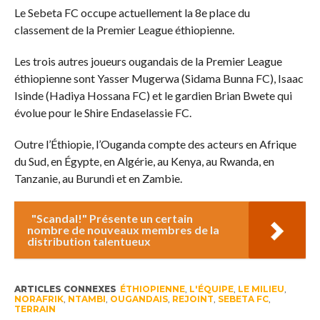
Le Sebeta FC occupe actuellement la 8e place du
classement de la Premier League éthiopienne.
Les trois autres joueurs ougandais de la Premier League
éthiopienne sont Yasser Mugerwa (Sidama Bunna FC), Isaac
Isinde (Hadiya Hossana FC) et le gardien Brian Bwete qui
évolue pour le Shire Endaselassie FC.
Outre l’Éthiopie, l’Ouganda compte des acteurs en Afrique
du Sud, en Égypte, en Algérie, au Kenya, au Rwanda, en
Tanzanie, au Burundi et en Zambie.
"Scandal!" Présente un certain
nombre de nouveaux membres de la
distribution talentueux
ARTICLES CONNEXES
ÉTHIOPIENNE
,
L'ÉQUIPE
,
LE MILIEU
,
NORAFRIK
,
NTAMBI
,
OUGANDAIS
,
REJOINT
,
SEBETA FC
,
TERRAIN