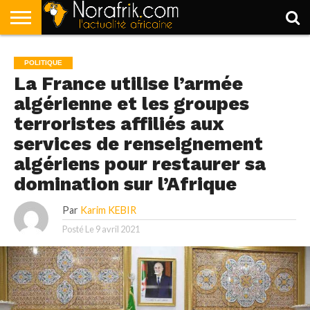
ACCUEIL
POLITIQUE
SOCIÉTÉ
ECONOMIE
SPORT
LIFESTYLE
POLITIQUE
La France utilise l’armée
algérienne et les groupes
terroristes affiliés aux
services de renseignement
algériens pour restaurer sa
domination sur l’Afrique
Par
Karim KEBIR
Posté Le
9 avril 2021