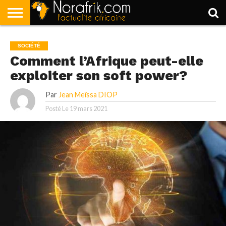
ACCUEIL
POLITIQUE
SOCIÉTÉ
ECONOMIE
SPORT
LIFESTYLE
SOCIÉTÉ
Comment l’Afrique peut-elle
exploiter son soft power?
Par
Jean Meïssa DIOP
Posté Le
19 mars 2021