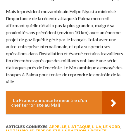
Mais le président mozambicain Felipe Nyusi a minimisé
l’importance de la récente attaque à Palma mercredi,
affirmant qu’elle n’était « pas la plus grande », malgré sa
proximité sans précédent (environ 10 km) avec un énorme
projet de gaz liquéfié géré par le français Total avec une
autre entreprise internationale, et qui a suspendu ses
opérations dans l’installation et évacué certains travailleurs
fin décembre après que des militants ont lancé une série
d’attaques près de l’enceinte. Le Mozambique a envoyé des
troupes à Palma pour tenter de reprendre le contrôle de la
ville.
La France annonce le meurtre d'un
chef terroriste au Mali
ARTICLES CONNEXES
APPELLE
,
L'ATTAQUE
,
L'UA
,
LE NORD
,
MOZAMBIQUE
,
TERRORISTE
,
UNE ACTION
,
URGENTE