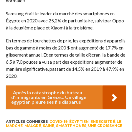
normale ».
Samsung était le leader du marché des smartphones en
Égypte en 2020 avec 25,2% de part unitaire, suivi par Oppo
à la deuxième place et Xiaomi à la troisième.
En termes de fourchettes de prix, les expéditions d’appareils
bas de gamme à moins de 200 $ ont augmenté de 17,7% en
glissement annuel. Et en termes de taille d’écran, la bande de
6,5 à 7,0 pouces a vu sa part des expéditions augmenter de
manière significative, passant de 14,5% en 2019 à 47,9% en
2020.
Après la catastrophe du bateau
d'immigrants en Grèce… Un village
égyptien pleure ses fils disparus
ARTICLES CONNEXES
COVID-19
,
ÉGYPTIEN
,
ENREGISTRÉ
,
LE
MARCHÉ
,
MALGRÉ
,
SAINE
,
SMARTPHONES
,
UNE CROISSANCE