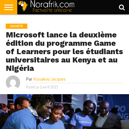
ACCUEIL
POLITIQUE
SOCIÉTÉ
ECONOMIE
SPORT
LIFESTYLE
SOCIÉTÉ
Microsoft lance la deuxième
édition du programme Game
of Learners pour les étudiants
universitaires au Kenya et au
Nigéria
Par
Kouakou Jacques
Posté Le
2 avril 2021